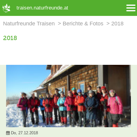
➜ Hauptregion der Seite anspringen
traisen.naturfreunde.at
Naturfreunde Traisen
Berichte & Fotos
2018
2018
Do, 27.12.2018