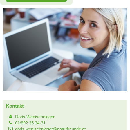
Kontakt
Doris Wenischnigger
01/892 35 34-31
doris.wenischnigger@naturfreunde.at