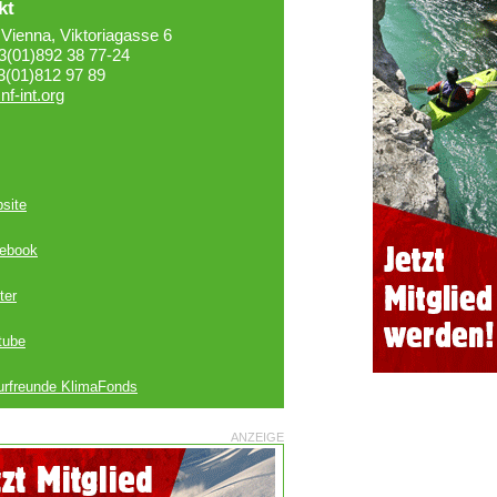
kt
Vienna, Viktoriagasse 6
43(01)892 38 77-24
3(01)812 97 89
nf-int.org
site
ebook
ter
tube
urfreunde KlimaFonds
ANZEIGE