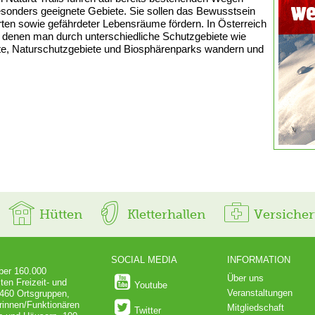
besonders geeignete Gebiete. Sie sollen das Bewusstsein
rten sowie gefährdeter Lebensräume fördern. In Österreich
auf denen man durch unterschiedliche Schutzgebiete wie
e, Naturschutzgebiete und Biosphärenparks wandern und
Hütten
Kletterhallen
Versiche
SOCIAL MEDIA
INFORMATION
über 160.000
Über uns
ten Freizeit- und
Youtube
Veranstaltungen
 460 Ortsgruppen,
rinnen/Funktionären
Mitgliedschaft
Twitter