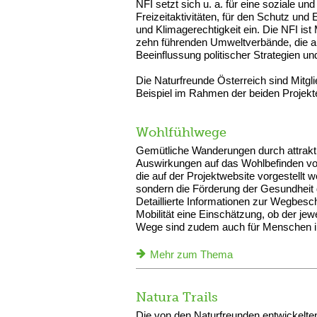
NFI setzt sich u. a. für eine soziale 
Freizeitaktivitäten, für den Schutz und
und Klimagerechtigkeit ein. Die NFI is
zehn führenden Umweltverbände, die au
Beeinflussung politischer Strategien u
Die Naturfreunde Österreich sind Mitg
Beispiel im Rahmen der beiden Projekte
Wohlfühlwege
Gemütliche Wanderungen durch attrakt
Auswirkungen auf das Wohlbefinden v
die auf der Projektwebsite vorgestellt w
sondern die Förderung der Gesundhei
Detaillierte Informationen zur Wegbes
Mobilität eine Einschätzung, ob der jewe
Wege sind zudem auch für Menschen im
Mehr zum Thema
Natura Trails
Die von den Naturfreunden entwickelte