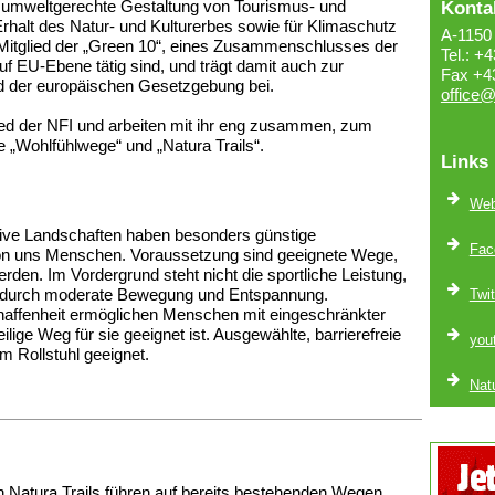
und umweltgerechte Gestaltung von Tourismus- und
Konta
 Erhalt des Natur- und Kulturerbes sowie für Klimaschutz
A-1150 
t Mitglied der „Green 10“, eines Zusammenschlusses der
Tel.: +
f EU-Ebene tätig sind, und trägt damit auch zur
Fax +4
nd der europäischen Gesetzgebung bei.
office@
lied der NFI und arbeiten mit ihr eng zusammen, zum
 „Wohlfühlwege“ und „Natura Trails“.
Links
Web
ive Landschaften haben besonders günstige
Fac
on uns Menschen. Voraussetzung sind geeignete Wege,
erden. Im Vordergrund steht nicht die sportliche Leistung,
t durch moderate Bewegung und Entspannung.
Twit
chaffenheit ermöglichen Menschen mit eingeschränkter
ilige Weg für sie geeignet ist. Ausgewählte, barrierefreie
you
 Rollstuhl geeignet.
Nat
n Natura Trails führen auf bereits bestehenden Wegen