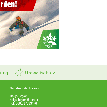
rung
Umweltschutz
Naturfreunde Traisen
Helga Beyerl
helga.beyerl@aon.at
Tel: 0699/17033476