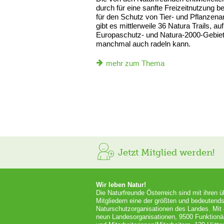
durch für eine sanfte Freizeitnutzung 
für den Schutz von Tier- und Pflanzena
gibt es mittlerweile 36 Natura Trails, 
Europaschutz- und Natura-2000-Gebiet
manchmal auch radeln kann.
mehr zum Thema
Jetzt Mitglied werden!
Wir leben Natur!
Die Naturfreunde Österreich sind mit ihren 
Mitgliedern eine der größten und bedeutends
Naturschutzorganisationen des Landes. Mit
neun Landesorganisationen, 9500 Funktionä