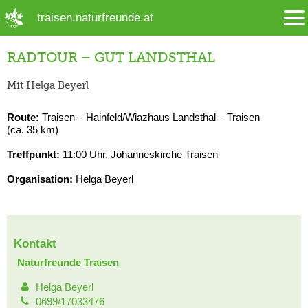
➜ Hauptregion der Seite anspringen
traisen.naturfreunde.at
RADTOUR – GUT LANDSTHAL
Mit Helga Beyerl
Route:
Traisen – Hainfeld/Wiazhaus Landsthal – Traisen
(ca. 35 km)
Treffpunkt:
11:00 Uhr, Johanneskirche Traisen
Organisation:
Helga Beyerl
Kontakt
Naturfreunde Traisen
Helga Beyerl
0699/17033476