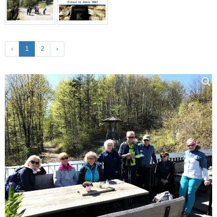
‹
1
2
›